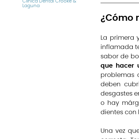
Clínica Dental Crooke &
Laguna
¿Cómo m
La primera 
inflamada t
sabor de boc
que hacer 
problemas c
deben cubri
desgastes en
o hay márge
dientes con l
Una vez que