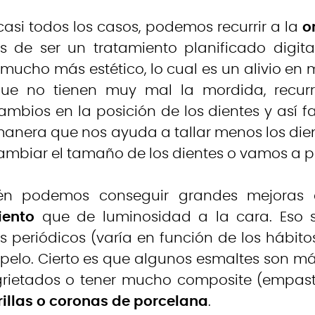
casi todos los casos, podemos recurrir a la
o
de ser un tratamiento planificado digitalm
 mucho más estético, lo cual es un alivio en
que no tienen muy mal la mordida, recurr
mbios en la posición de los dientes y así f
 manera que nos ayuda a tallar menos los dient
mbiar el tamaño de los dientes o vamos a p
én podemos conseguir grandes mejoras 
ento
que de luminosidad a la cara. Eso s
s periódicos (varía en función de los hábitos
pelo. Cierto es que algunos esmaltes son má
grietados o tener mucho composite (empast
rillas o coronas de porcelana
.