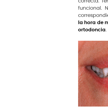
correcta. T
funcional. 
correspondie
la hora de 
ortodoncia
.