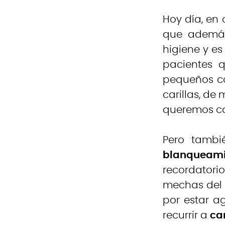
Hoy día, en 
que además 
higiene y es
pacientes 
pequeños ca
carillas, de
queremos ca
Pero tambi
blanqueami
recordatorio
mechas del 
por estar a
recurrir a
ca