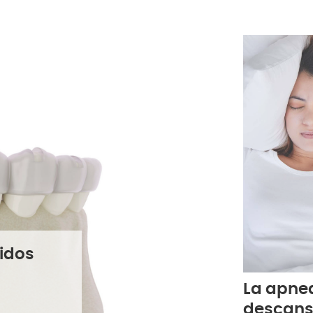
idos
SONRISAS
La apnea
descans