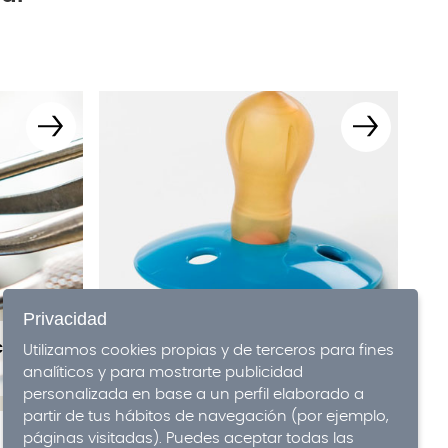
Privacidad
clave
Chupete, succión digital y
Utilizamos cookies propias y de terceros para fines
salud dental infantil
analíticos y para mostrarte publicidad
personalizada en base a un perfil elaborado a
partir de tus hábitos de navegación (por ejemplo,
páginas visitadas). Puedes aceptar todas las